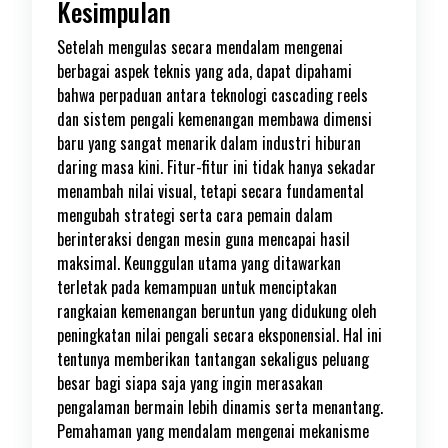
Kesimpulan
Setelah mengulas secara mendalam mengenai
berbagai aspek teknis yang ada, dapat dipahami
bahwa perpaduan antara teknologi cascading reels
dan sistem pengali kemenangan membawa dimensi
baru yang sangat menarik dalam industri hiburan
daring masa kini. Fitur-fitur ini tidak hanya sekadar
menambah nilai visual, tetapi secara fundamental
mengubah strategi serta cara pemain dalam
berinteraksi dengan mesin guna mencapai hasil
maksimal. Keunggulan utama yang ditawarkan
terletak pada kemampuan untuk menciptakan
rangkaian kemenangan beruntun yang didukung oleh
peningkatan nilai pengali secara eksponensial. Hal ini
tentunya memberikan tantangan sekaligus peluang
besar bagi siapa saja yang ingin merasakan
pengalaman bermain lebih dinamis serta menantang.
Pemahaman yang mendalam mengenai mekanisme