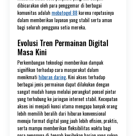
dibicarakan oleh para penggemar di berbagai
komunitas adalah
mobatogel 88
karena reputasinya
dalam memberikan layanan yang stabil serta aman
bagi seluruh pengguna setia mereka.
Evolusi Tren Permainan Digital
Masa Kini
Perkembangan teknologi memberikan dampak
signifikan terhadap cara masyarakat dalam
menikmati
hiburan daring
. Kini akses terhadap
berbagai jenis permainan dapat dilakukan dengan
sangat mudah hanya melalui perangkat ponsel pintar
yang terhubung ke jaringan internet stabil. Kecepatan
akses ini menjadi kunci utama mengapa banyak orang
lebih memilih beralih dari hiburan konvensional
menuju format digital yang jauh lebih efisien, praktis,
serta mampu memberikan fleksibilitas waktu bagi
para pengguna di tengah kesibukan harian yang cukup