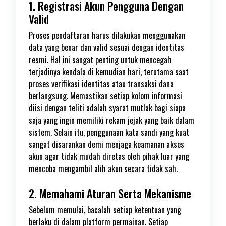
1. Registrasi Akun Pengguna Dengan
Valid
Proses pendaftaran harus dilakukan menggunakan
data yang benar dan valid sesuai dengan identitas
resmi. Hal ini sangat penting untuk mencegah
terjadinya kendala di kemudian hari, terutama saat
proses verifikasi identitas atau transaksi dana
berlangsung. Memastikan setiap kolom informasi
diisi dengan teliti adalah syarat mutlak bagi siapa
saja yang ingin memiliki rekam jejak yang baik dalam
sistem. Selain itu, penggunaan kata sandi yang kuat
sangat disarankan demi menjaga keamanan akses
akun agar tidak mudah diretas oleh pihak luar yang
mencoba mengambil alih akun secara tidak sah.
2. Memahami Aturan Serta Mekanisme
Sebelum memulai, bacalah setiap ketentuan yang
berlaku di dalam platform permainan. Setiap