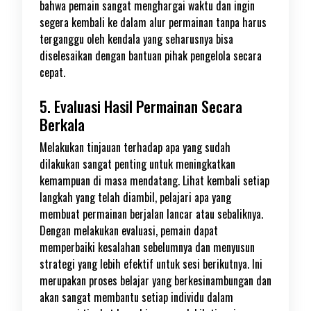
bahwa pemain sangat menghargai waktu dan ingin
segera kembali ke dalam alur permainan tanpa harus
terganggu oleh kendala yang seharusnya bisa
diselesaikan dengan bantuan pihak pengelola secara
cepat.
5. Evaluasi Hasil Permainan Secara
Berkala
Melakukan tinjauan terhadap apa yang sudah
dilakukan sangat penting untuk meningkatkan
kemampuan di masa mendatang. Lihat kembali setiap
langkah yang telah diambil, pelajari apa yang
membuat permainan berjalan lancar atau sebaliknya.
Dengan melakukan evaluasi, pemain dapat
memperbaiki kesalahan sebelumnya dan menyusun
strategi yang lebih efektif untuk sesi berikutnya. Ini
merupakan proses belajar yang berkesinambungan dan
akan sangat membantu setiap individu dalam