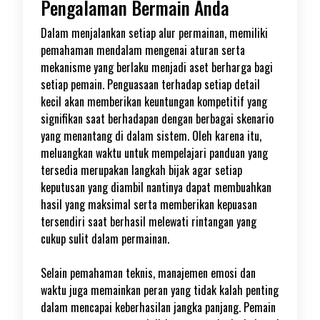
Pengalaman Bermain Anda
Dalam menjalankan setiap alur permainan, memiliki
pemahaman mendalam mengenai aturan serta
mekanisme yang berlaku menjadi aset berharga bagi
setiap pemain. Penguasaan terhadap setiap detail
kecil akan memberikan keuntungan kompetitif yang
signifikan saat berhadapan dengan berbagai skenario
yang menantang di dalam sistem. Oleh karena itu,
meluangkan waktu untuk mempelajari panduan yang
tersedia merupakan langkah bijak agar setiap
keputusan yang diambil nantinya dapat membuahkan
hasil yang maksimal serta memberikan kepuasan
tersendiri saat berhasil melewati rintangan yang
cukup sulit dalam permainan.
Selain pemahaman teknis, manajemen emosi dan
waktu juga memainkan peran yang tidak kalah penting
dalam mencapai keberhasilan jangka panjang. Pemain