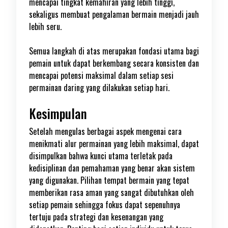
mencapai tingkat kemahiran yang lebih tinggi,
sekaligus membuat pengalaman bermain menjadi jauh
lebih seru.
Semua langkah di atas merupakan fondasi utama bagi
pemain untuk dapat berkembang secara konsisten dan
mencapai potensi maksimal dalam setiap sesi
permainan daring yang dilakukan setiap hari.
Kesimpulan
Setelah mengulas berbagai aspek mengenai cara
menikmati alur permainan yang lebih maksimal, dapat
disimpulkan bahwa kunci utama terletak pada
kedisiplinan dan pemahaman yang benar akan sistem
yang digunakan. Pilihan tempat bermain yang tepat
memberikan rasa aman yang sangat dibutuhkan oleh
setiap pemain sehingga fokus dapat sepenuhnya
tertuju pada strategi dan kesenangan yang