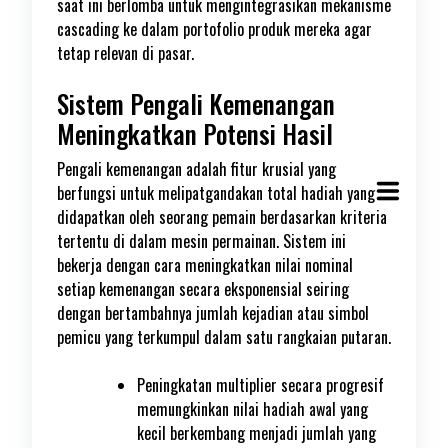
saat ini berlomba untuk mengintegrasikan mekanisme
cascading ke dalam portofolio produk mereka agar
tetap relevan di pasar.
Sistem Pengali Kemenangan
Meningkatkan Potensi Hasil
Pengali kemenangan adalah fitur krusial yang
berfungsi untuk melipatgandakan total hadiah yang
didapatkan oleh seorang pemain berdasarkan kriteria
tertentu di dalam mesin permainan. Sistem ini
bekerja dengan cara meningkatkan nilai nominal
setiap kemenangan secara eksponensial seiring
dengan bertambahnya jumlah kejadian atau simbol
pemicu yang terkumpul dalam satu rangkaian putaran.
Peningkatan multiplier secara progresif
memungkinkan nilai hadiah awal yang
kecil berkembang menjadi jumlah yang