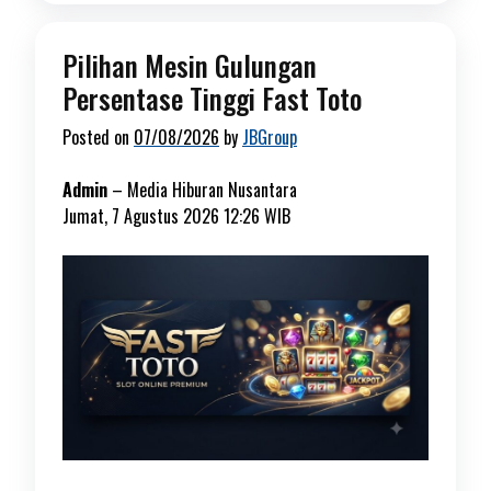
Pilihan Mesin Gulungan
Persentase Tinggi Fast Toto
Posted on
07/08/2026
by
JBGroup
Admin
–
Media Hiburan Nusantara
Jumat, 7 Agustus 2026 12:26 WIB