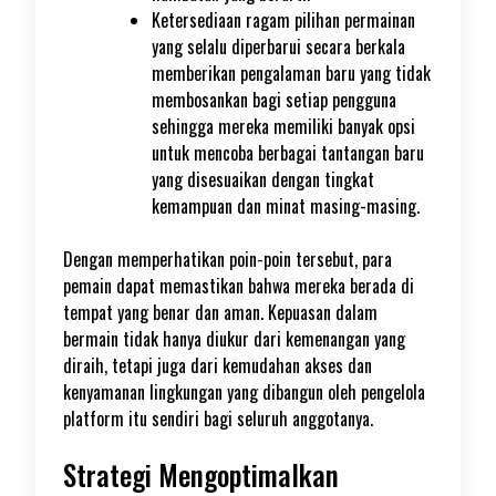
Ketersediaan ragam pilihan permainan
yang selalu diperbarui secara berkala
memberikan pengalaman baru yang tidak
membosankan bagi setiap pengguna
sehingga mereka memiliki banyak opsi
untuk mencoba berbagai tantangan baru
yang disesuaikan dengan tingkat
kemampuan dan minat masing-masing.
Dengan memperhatikan poin-poin tersebut, para
pemain dapat memastikan bahwa mereka berada di
tempat yang benar dan aman. Kepuasan dalam
bermain tidak hanya diukur dari kemenangan yang
diraih, tetapi juga dari kemudahan akses dan
kenyamanan lingkungan yang dibangun oleh pengelola
platform itu sendiri bagi seluruh anggotanya.
Strategi Mengoptimalkan